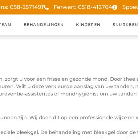
ens: 058-2571491
Ferwert: 0518-412764
Spoe
TEAM
BEHANDELINGEN
KINDEREN
SNURKBEU
, zorgt u voor een frisse en gezonde mond. Door thee e
euren. Wilt u deze verkleurde aanslag van uw tanden,
 preventie-assistentes of mondhygiënist om uw tanden
nen zijn. Wij doen dit op een professionele wijze en w
iale bleekgel. De behandeling met bleekgel door de t