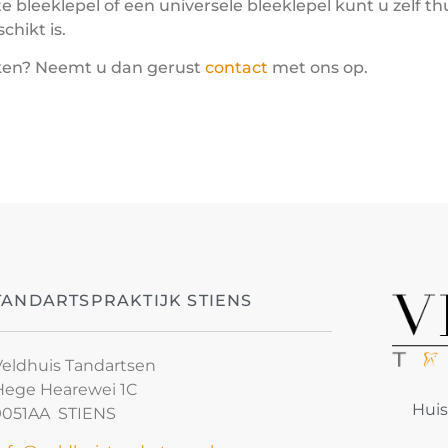
bleeklepel of een universele bleeklepel kunt u zelf th
hikt is.
aken? Neemt u dan gerust
contact
met ons op.
TANDARTSPRAKTIJK STIENS
Veldhuis Tandartsen
Hege Hearewei 1C
Huis
9051AA STIENS