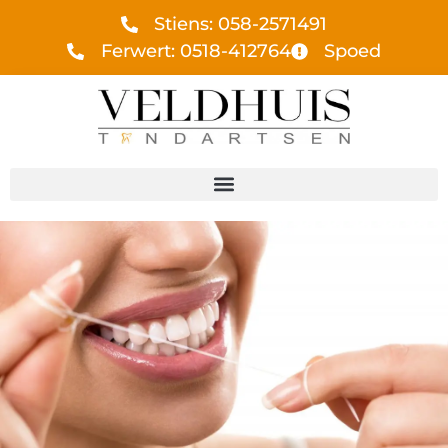
Stiens: 058-2571491
Ferwert: 0518-412764
Spoed