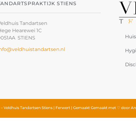
TANDARTSPRAKTIJK STIENS
Veldhuis Tandartsen
Hege Hearewei 1C
Huis
9051AA STIENS
info@veldhuistandartsen.nl
Hyg
Disc
 – Veldhuis Tandartsen Stiens | Ferwert | Gemaakt Gemaakt met ♡ door
An