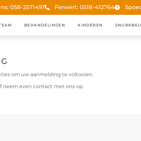
ens: 058-2571491
Ferwert: 0518-412764
Spoe
TEAM
BEHANDELINGEN
KINDEREN
SNURKBEU
NG
cties om uw aanmelding te voltooien.
f neem even contact met ons op.