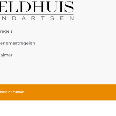
regels
iënemaatregelen
laimer
neke Kamphuis