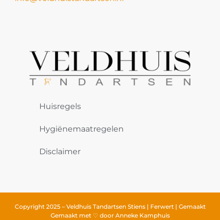
Huisregels
Hygiënemaatregelen
Disclaimer
Copyright 2025 – Veldhuis Tandartsen Stiens | Ferwert | Gemaakt
Gemaakt met ♡ door
Anneke Kamphuis